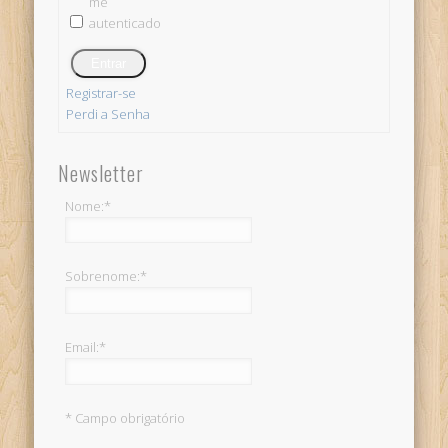
me
autenticado
Entrar
Registrar-se
Perdi a Senha
Newsletter
Nome:*
Sobrenome:*
I agree terms and
Email:*
conditions.*
* Campo obrigatório